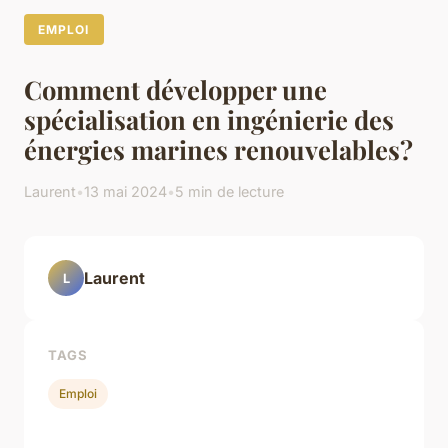
EMPLOI
Comment développer une
spécialisation en ingénierie des
énergies marines renouvelables?
Laurent
•
13 mai 2024
•
5 min de lecture
Laurent
L
TAGS
Emploi