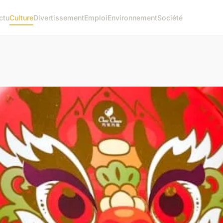
ctu
Culture
Divertissement
Emploi
Environnement
Société