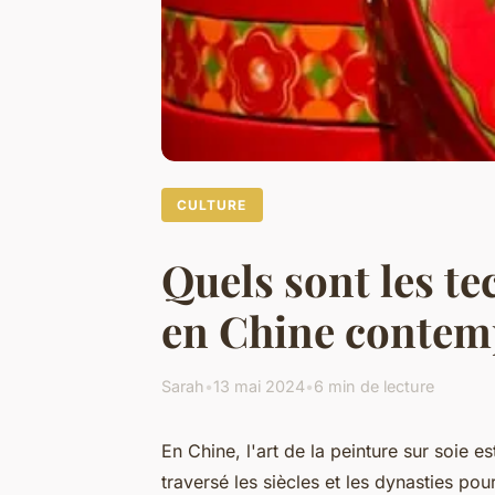
CULTURE
Quels sont les te
en Chine contem
Sarah
•
13 mai 2024
•
6 min de lecture
En Chine, l'art de la peinture sur soie e
traversé les siècles et les dynasties po