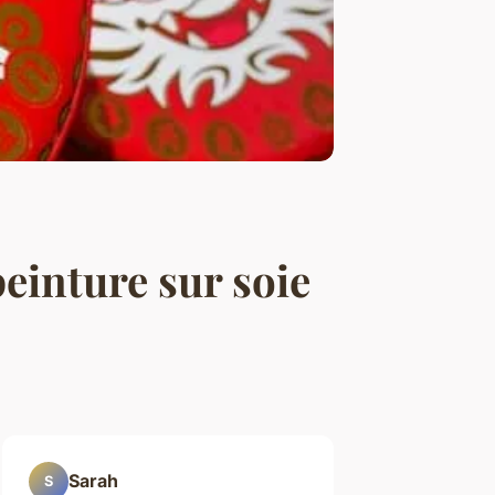
peinture sur soie
Sarah
S