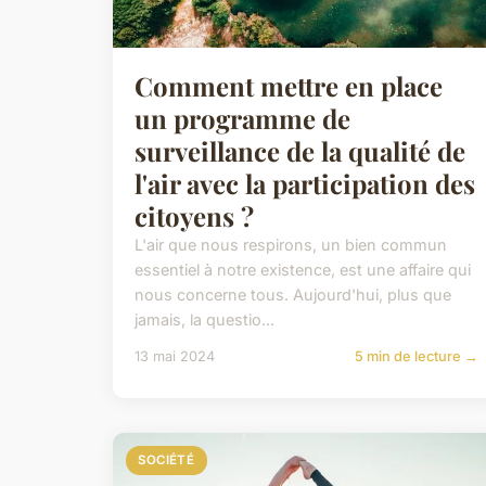
Comment mettre en place
un programme de
surveillance de la qualité de
l'air avec la participation des
citoyens ?
L'air que nous respirons, un bien commun
essentiel à notre existence, est une affaire qui
nous concerne tous. Aujourd'hui, plus que
jamais, la questio...
13 mai 2024
5 min de lecture →
SOCIÉTÉ