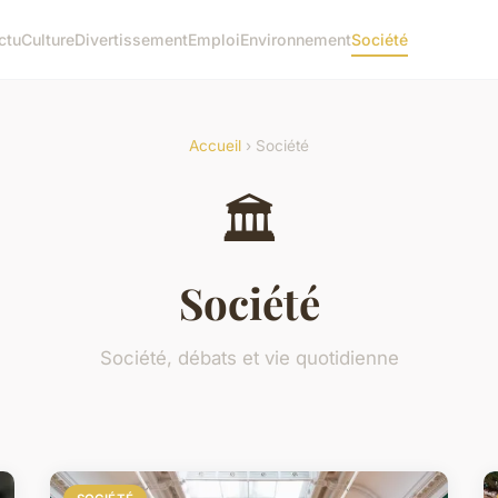
ctu
Culture
Divertissement
Emploi
Environnement
Société
Accueil
› Société
🏛️
Société
Société, débats et vie quotidienne