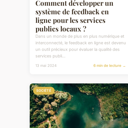
Comment développer un
système de feedback en
ligne pour les services
publics locaux ?
Dans un monde de plus en plus numérique et
interconnecté, le feedback en ligne est devenu
un outil précieux pour évaluer la qualité des
services publi...
13 mai 2024
6 min de lecture →
SOCIÉTÉ