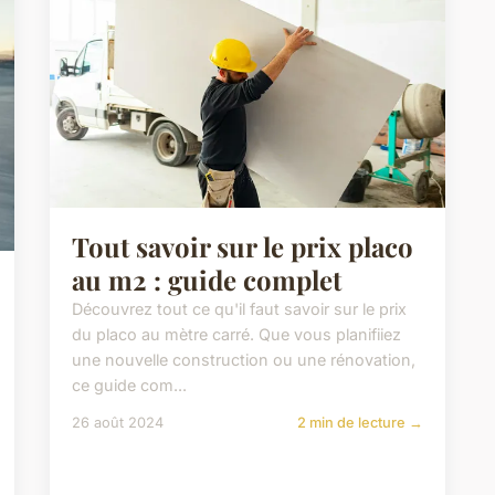
Tout savoir sur le prix placo
au m2 : guide complet
Découvrez tout ce qu'il faut savoir sur le prix
du placo au mètre carré. Que vous planifiiez
une nouvelle construction ou une rénovation,
ce guide com...
26 août 2024
2 min de lecture →