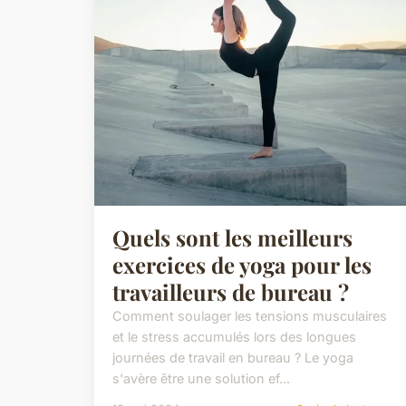
Quels sont les meilleurs
exercices de yoga pour les
travailleurs de bureau ?
Comment soulager les tensions musculaires
et le stress accumulés lors des longues
journées de travail en bureau ? Le yoga
s'avère être une solution ef...