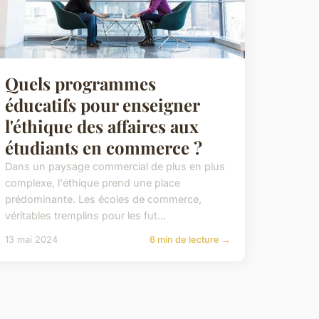
Quels programmes
éducatifs pour enseigner
l'éthique des affaires aux
étudiants en commerce ?
Dans un paysage commercial de plus en plus
complexe, l'éthique prend une place
prédominante. Les écoles de commerce,
véritables tremplins pour les fut...
13 mai 2024
6 min de lecture →