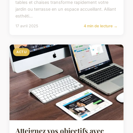
tables et chaises transforme rapidement votre
jardin ou terrasse en un espace accueillant. Alliant
esthéti...
17 avril 2025
4 min de lecture →
ACTU
Atteignez vos objectifs avec