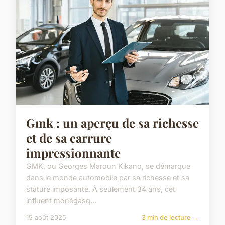
Gmk : un aperçu de sa richesse
et de sa carrure
impressionnante
GMK, ou Georges Maroun Kikano, se démarque
dans le monde automobile par sa richesse et sa
stature imposante. À seulement 34 ans, cet
influent monégasq...
15 août 2025
3 min de lecture →