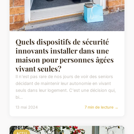
Quels dispositifs de sécurité
innovants installer dans une
maison pour personnes âgées
vivant seules?
Il n'est pas rare de nos jours de voir des seniors
décidant de maintenir leur autonomie en vivant
seuls dans leur logement. C'est une décision qui,
bi...
13 mai 2024
7 min de lecture →
ACTU