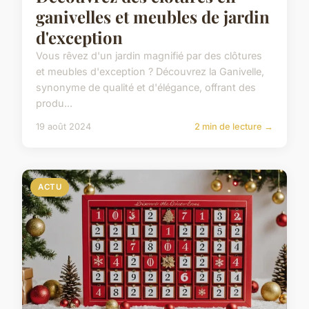
ganivelles et meubles de jardin
d'exception
Vous rêvez d'un jardin magnifié par des clôtures
et meubles d'exception ? Découvrez la Ganivelle,
synonyme de qualité et d'élégance, offrant des
produ...
19 août 2024
2 min de lecture →
ACTU