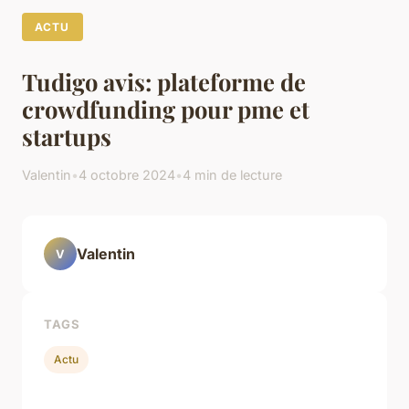
ACTU
Tudigo avis: plateforme de
crowdfunding pour pme et
startups
Valentin
•
4 octobre 2024
•
4 min de lecture
Valentin
V
TAGS
Actu