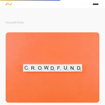
Accueil
›
Actu