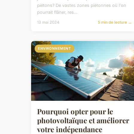
piétons? De vastes zones piétonnes où l'on
pourrait flâner, res...
13 mai 2024
5 min de lecture →
ENVIRONNEMENT
Pourquoi opter pour le
photovoltaïque et améliorer
votre indépendance