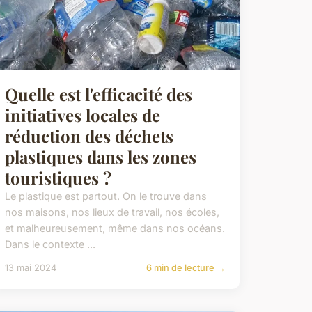
Quelle est l'efficacité des
initiatives locales de
réduction des déchets
plastiques dans les zones
touristiques ?
Le plastique est partout. On le trouve dans
nos maisons, nos lieux de travail, nos écoles,
et malheureusement, même dans nos océans.
Dans le contexte ...
13 mai 2024
6 min de lecture →