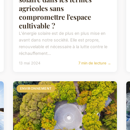
agricoles sans
compromettre l'espace
cultivable ?
L'énergie solaire est de plus en plus mise en
avant dans notre société. Elle est propre,
renouvelable et nécessaire à la lutte contre le
réchauffement...
13 mai 2024
7 min de lecture →
ENVIRONNEMENT