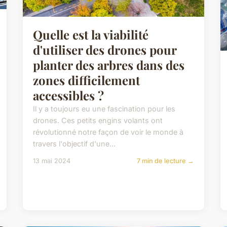
Quelle est la viabilité
d'utiliser des drones pour
planter des arbres dans des
zones difficilement
accessibles ?
Il y a toujours eu une fascination pour les
drones. Ces petits engins volants ont
révolutionné notre façon de voir le monde à
travers l'objectif d'une...
13 mai 2024
7 min de lecture →