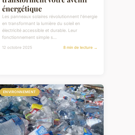
énergétique
Les panneaux solaires révolutionnent l'énergie
en transformant la lumière du soleil en
électricité accessible et durable. Leur
fonctionnement simple s...
12 octobre 2025
8 min de lecture →
ENVIRONNEMENT