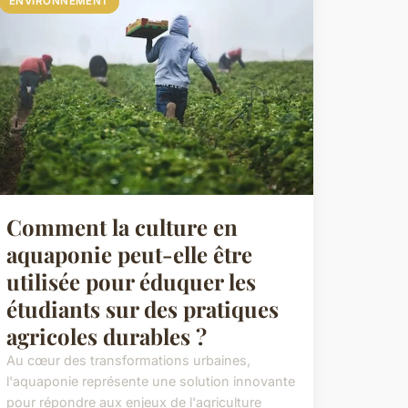
ENVIRONNEMENT
Comment la culture en
aquaponie peut-elle être
utilisée pour éduquer les
étudiants sur des pratiques
agricoles durables ?
Au cœur des transformations urbaines,
l'aquaponie représente une solution innovante
pour répondre aux enjeux de l'agriculture