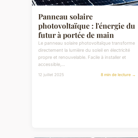
Panneau solaire
photovoltaïque : l'énergie du
futur à portée de main
Le panneau solaire photovoltaïque transforme
directement la lumière du soleil en électricité
propre et renouvelable. Facile à installer et
accessible,...
12 juillet 2025
8 min de lecture →