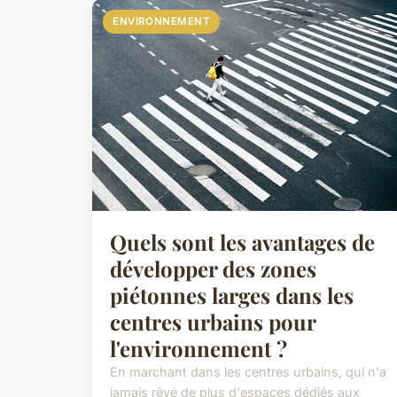
ENVIRONNEMENT
Quels sont les avantages de
développer des zones
piétonnes larges dans les
centres urbains pour
l'environnement ?
En marchant dans les centres urbains, qui n'a
jamais rêvé de plus d'espaces dédiés aux